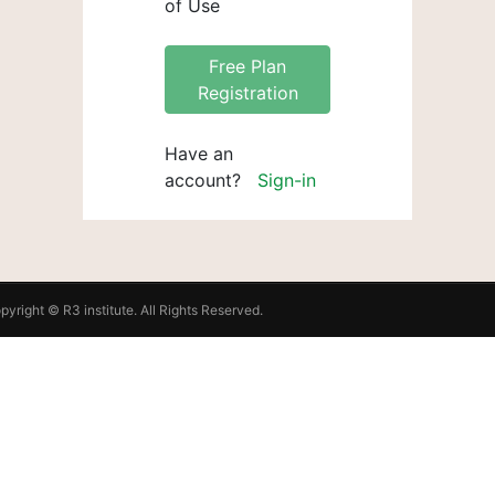
of Use
Free Plan
Registration
Have an
account?
Sign-in
pyright ©
R3 institute
. All Rights Reserved.